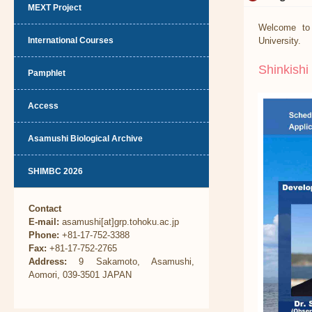
MEXT Project
Welcome to 
International Courses
University.
Shinkishi
Pamphlet
Access
Asamushi Biological Archive
SHIMBC 2026
Contact
E-mail:
asamushi[at]grp.tohoku.ac.jp
Phone:
+81-17-752-3388
Fax:
+81-17-752-2765
Address:
9 Sakamoto, Asamushi,
Aomori, 039-3501 JAPAN