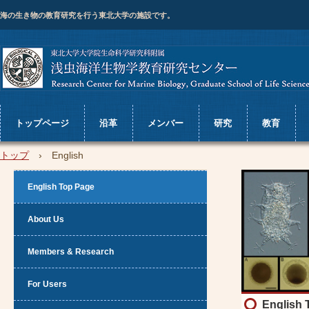
海の生き物の教育研究を行う東北大学の施設です。
トップページ
沿革
メンバー
研究
教育
トップ
›
English
English Top Page
About Us
Members & Research
For Users
English 