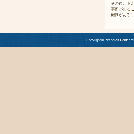
その後、下
事例がある
能性がある
Copyright © Research Center for 