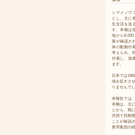
シマメノウ
とし、主に
生生活を送
す。本種は
地から8,0
着が確認さ
体の船舶付
考えられ、
付着し、漁
ます。
日本では19
域を拡大さ
りませんで
本報告では
本種は、主
とから、既
共同で貝類標
ことが確認
奥湾集団の