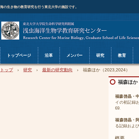
海の生き物の教育研究を行う東北大学の施設です。
トップページ
沿革
メンバー
研究
教育
トップ
›
研究
›
最新の研究動向
›
福森ほか（2023,2024）
福森ほか（
福森啓晶・中
イの初記録お
69.
福森啓晶・阿
る記録および
概要