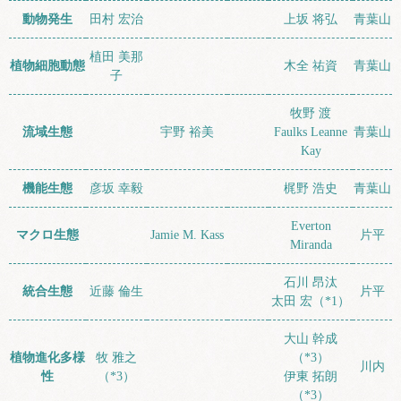
動物発生
田村 宏治
上坂 将弘
青葉山
植田 美那
植物細胞動態
木全 祐資
青葉山
子
牧野 渡
流域生態
宇野 裕美
Faulks Leanne
青葉山
Kay
機能生態
彦坂 幸毅
梶野 浩史
青葉山
Everton
マクロ生態
Jamie M. Kass
片平
Miranda
石川 昂汰
統合生態
近藤 倫生
片平
太田 宏（*1）
大山 幹成
植物進化多様
牧 雅之
（*3）
川内
性
（*3）
伊東 拓朗
（*3）