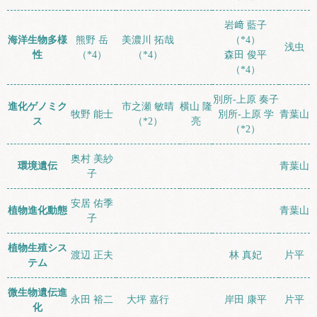
岩﨑 藍子
海洋生物多様
熊野 岳
美濃川 拓哉
（*4）
浅虫
性
（*4）
（*4）
森田 俊平
（*4）
別所-上原 奏子
進化ゲノミク
市之瀬 敏晴
横山 隆
牧野 能士
別所-上原 学
青葉山
ス
（*2）
亮
（*2）
奥村 美紗
環境遺伝
青葉山
子
安居 佑季
植物進化動態
青葉山
子
植物生殖シス
渡辺 正夫
林 真妃
片平
テム
微生物遺伝進
永田 裕二
大坪 嘉行
岸田 康平
片平
化