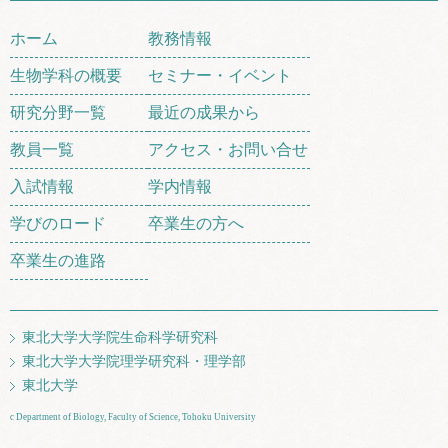
ホーム
教務情報
生物学科の概要
セミナー・イベント
研究分野一覧
最近の成果から
教員一覧
アクセス・お問い合せ
入試情報
学内情報
学びのロード
卒業生の方へ
卒業生の進路
東北大学大学院生命科学研究科
東北大学大学院理学研究科・理学部
東北大学
c Department of Biology, Faculty of Science, Tohoku University