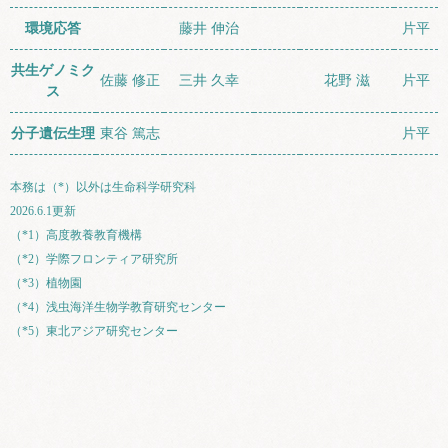
環境応答
藤井 伸治
片平
共生ゲノミク
佐藤 修正
三井 久幸
花野 滋
片平
ス
分子遺伝生理
東谷 篤志
片平
本務は（*）以外は生命科学研究科
2026.6.1更新
（*1）高度教養教育機構
（*2）学際フロンティア研究所
（*3）植物園
（*4）浅虫海洋生物学教育研究センター
（*5）東北アジア研究センター