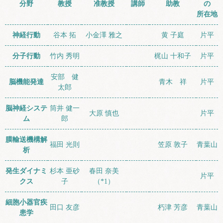
分野
教授
准教授
講師
助教
の
所在地
神経行動
谷本 拓
小金澤 雅之
黄 子庭
片平
分子行動
竹内 秀明
梶山 十和子
片平
安部 健
脳機能発達
青木 祥
片平
太郎
脳神経システ
筒井 健一
大原 慎也
片平
ム
郎
膜輸送機構解
福田 光則
笠原 敦子
青葉山
析
発生ダイナミ
杉本 亜砂
春田 奈美
片平
クス
子
（*1）
細胞小器官疾
田口 友彦
朽津 芳彦
青葉山
患学